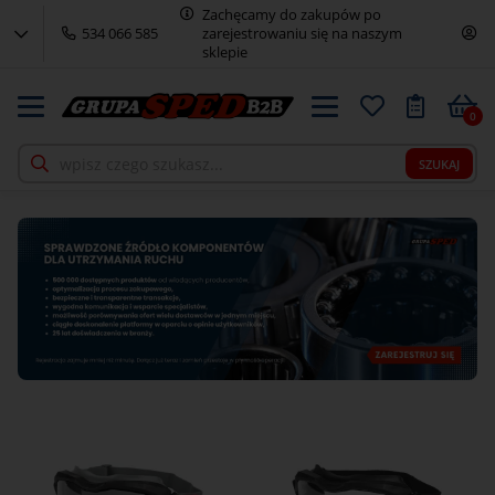
Zachęcamy do zakupów po
534 066 585
zarejestrowaniu się na naszym
sklepie
Logowanie
0
Rejestracja
SZUKAJ
AKCESORIA
TECHNICZNE
ELEKTRONARZĘDZIA
NARZĘDZIA RĘCZNE
NARZĘDZIA
SKRAWAJĄCE
NARZĘDZIA
PNEUMATYCZNE