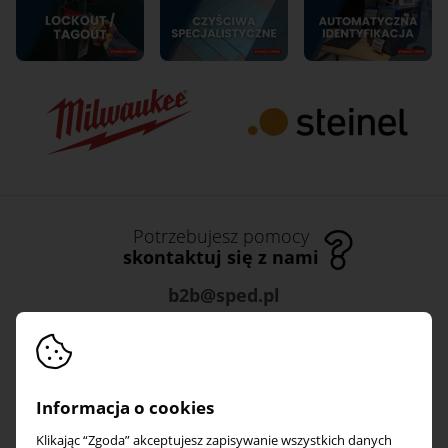
Kontakt
Blog
Potrzebujesz pomocy
skontaktuj się z nami
b2b@sped.pl
534 066 585
Informacja o cookies
O firmie
Obsługa klienta
Klikając “Zgoda” akceptujesz zapisywanie wszystkich danych