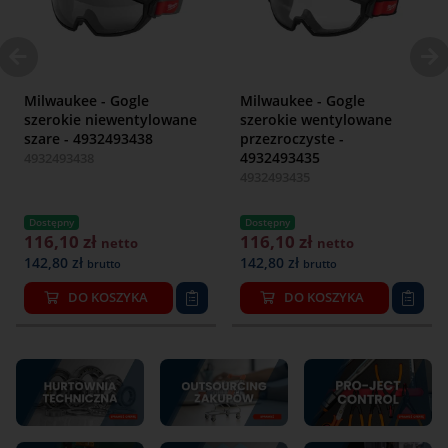
NARZĘDZIA
POMIAROWE
MASZYNY I
URZĄDZENIA
Milwaukee - Gogle
Milwaukee - Gogle
ELEKTRYKA I
szerokie niewentylowane
szerokie wentylowane
ELEKTRONIKA
szare - 4932493438
przezroczyste -
4932493435
4932493438
ODZIEŻ I BHP
4932493435
ARMATURA
PRZEMYSŁOWA
Dostępny
Dostępny
116,10 zł
116,10 zł
netto
netto
PRODUCENCI
142,80 zł
142,80 zł
brutto
brutto
DO KOSZYKA
DO KOSZYKA
O nas
Regulamin
Czas i koszt dostawy
Reklamacja i zwroty